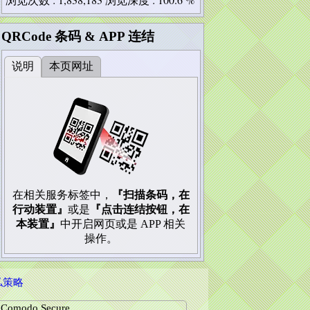
QRCode 条码 & APP 连结
说明
本页网址
在相关服务标签中，
『扫描条码，在
行动装置』
或是
『点击连结按钮，在
本装置』
中开启网页或是 APP 相关
操作。
私策略
Comodo Secure