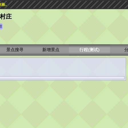
体验。
村庄
程
景点搜寻
新增景点
行程(测试)
分