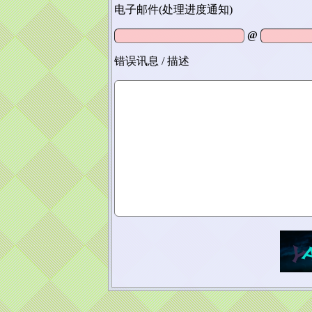
电子邮件(处理进度通知)
@
错误讯息 / 描述