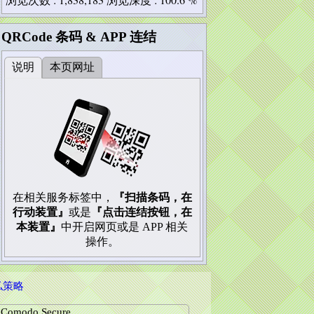
QRCode 条码 & APP 连结
说明
本页网址
在相关服务标签中，
『扫描条码，在
行动装置』
或是
『点击连结按钮，在
本装置』
中开启网页或是 APP 相关
操作。
私策略
Comodo Secure