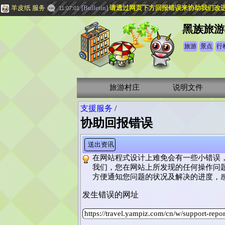
羊皮纸 服务
[
Bulletin
]
请透过网页下方
回报错误
来协助我们改
11:07:01
黑族旅游
旅游
景点
行
旅游村庄
说明文件
支援服务
/
协助回报错误
送出资讯
在网站程式设计上难免会有一些小错误
我们，您在网站上所发现的任何操作问
方便通知您问题的状况及解决的进度，
发生错误的网址