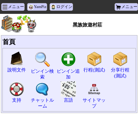
メニュー
YamPiz
ログイン
メニュー
黑族旅遊村莊
首頁
說明文件
行程(測試)
分享行程
ピンイン検
ピンイン追
(測試)
索
加
支持
チャットル
言語
サイトマッ
ーム
プ