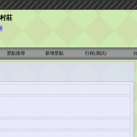
村莊
程
景點搜尋
新增景點
行程(測試)
分