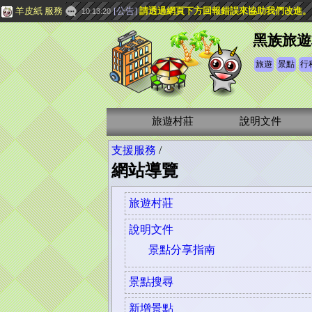
羊皮紙 服務
[
公告
]
請透過網頁下方
回報錯誤
來協助我們改進。
10:13:20
黑族旅遊
旅遊
景點
行
旅遊村莊
說明文件
支援服務
/
網站導覽
旅遊村莊
說明文件
景點分享指南
景點搜尋
新增景點