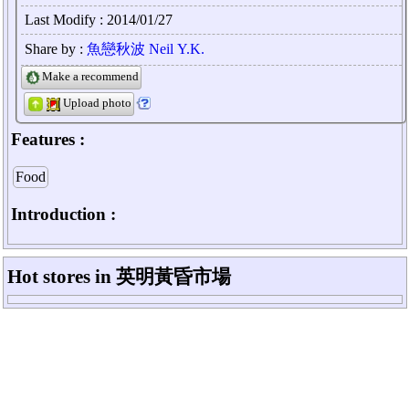
Last Modify : 2014/01/27
Share by :
魚戀秋波 Neil Y.K.
Make a recommend
Upload photo
Features :
Food
Introduction :
Hot stores in 英明黃昏市場