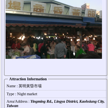
Attraction Information
Name :
英明黃昏市場
Type : Night market
Area/Address :
Yingming Rd., Lingya District, Kaohsiung City,
Taiwan