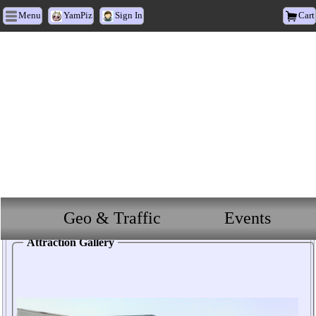
Menu
YamPiz
Sign In
Cart
英
明
黃
昏
市
場
Geo & Traffic
Events
英明黃昏市場 : Base Information
Attraction Gallery