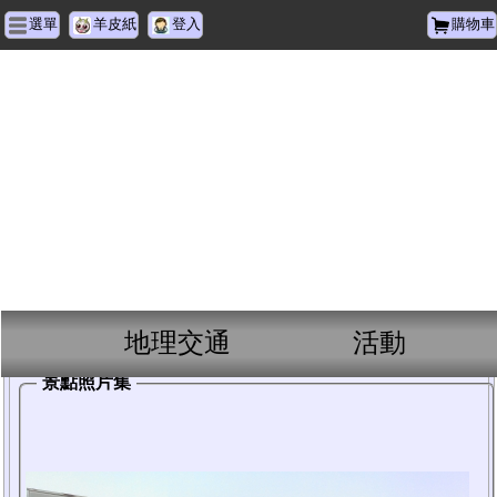
選單
羊皮紙
登入
購物車
英
明
黃
昏
市
場
地理交通
活動
英明黃昏市場 : 景點資訊
景點照片集