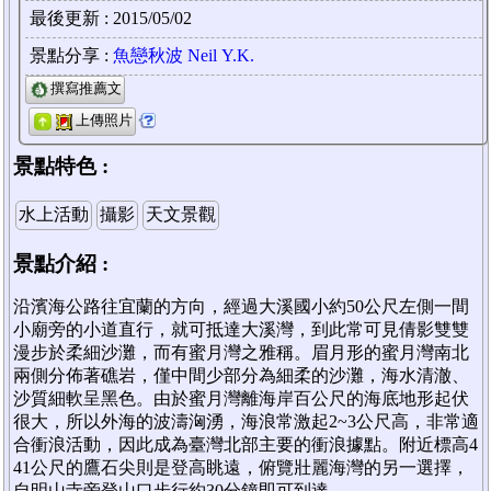
最後更新 : 2015/05/02
景點分享 :
魚戀秋波 Neil Y.K.
撰寫推薦文
上傳照片
景點特色 :
水上活動
攝影
天文景觀
景點介紹 :
沿濱海公路往宜蘭的方向，經過大溪國小約50公尺左側一間
小廟旁的小道直行，就可抵達大溪灣，到此常可見倩影雙雙
漫步於柔細沙灘，而有蜜月灣之雅稱。眉月形的蜜月灣南北
兩側分佈著礁岩，僅中間少部分為細柔的沙灘，海水清澈、
沙質細軟呈黑色。由於蜜月灣離海岸百公尺的海底地形起伏
很大，所以外海的波濤洶湧，海浪常激起2~3公尺高，非常適
合衝浪活動，因此成為臺灣北部主要的衝浪據點。附近標高4
41公尺的鷹石尖則是登高眺遠，俯覽壯麗海灣的另一選擇，
自明山寺旁登山口步行約30分鐘即可到達。