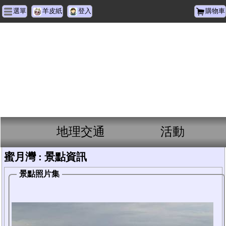
選單
羊皮紙
登入
購物車
蜜
月
灣
地理交通
活動
蜜月灣 : 景點資訊
景點照片集