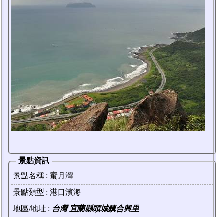
景點資訊
景點名稱 :
蜜月灣
景點類型 : 港口濱海
地區/地址 :
台灣 宜蘭縣頭城鎮合興里